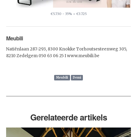
€5.730 - 35% = €3.725
Meubili
Natiënlaan 287-293, 8300 Knokke Torhoutsesteenweg 305,
8210 Zedelgem 050 63 06 25 I www.meubili.be
Meubili
Demi
Gerelateerde artikels