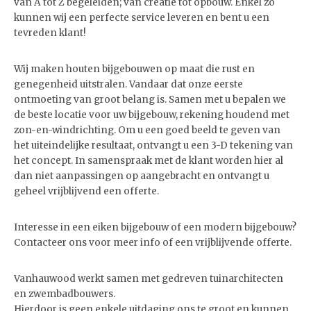
van A tot Z begeleiden; van creatie tot opbouw. Enkel zo
kunnen wij een perfecte service leveren en bent u een
tevreden klant!
Wij maken houten bijgebouwen op maat die rust en
genegenheid uitstralen. Vandaar dat onze eerste
ontmoeting van groot belang is. Samen met u bepalen we
de beste locatie voor uw bijgebouw, rekening houdend met
zon-en-windrichting. Om u een goed beeld te geven van
het uiteindelijke resultaat, ontvangt u een 3-D tekening van
het concept. In samenspraak met de klant worden hier al
dan niet aanpassingen op aangebracht en ontvangt u
geheel vrijblijvend een offerte.
Interesse in een eiken bijgebouw of een modern bijgebouw?
Contacteer ons voor meer info of een vrijblijvende offerte.
Vanhauwood werkt samen met gedreven tuinarchitecten
en zwembadbouwers.
Hierdoor is geen enkele uitdaging ons te groot en kunnen