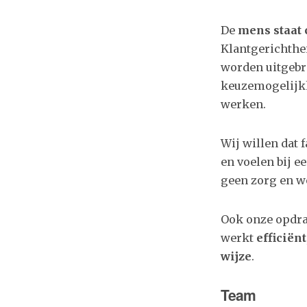
De
mens staat 
Klantgerichthei
worden uitgebr
keuzemogelijkh
werken.
Wij willen dat 
en voelen bij e
geen zorg en we
Ook onze opdra
werkt
efficiënt
wijze
.
Team