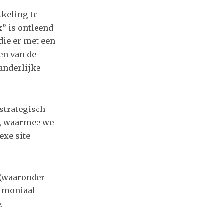
kkeling te
x” is ontleend
die er met een
en van de
anderlijke
 strategisch
ht, waarmee we
exe site
 (waaronder
rimoniaal
.