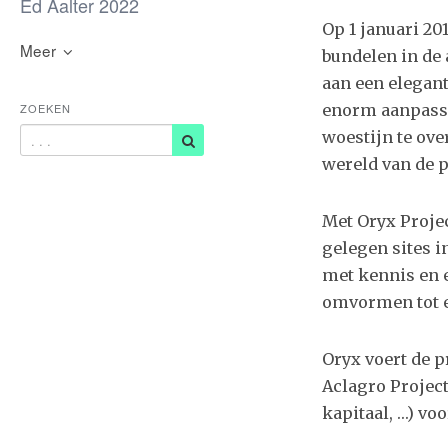
Ed Aalter 2022
Op 1 januari 20
Meer
bundelen in de a
aan een elegant
ZOEKEN
enorm aanpass
woestijn te ove
wereld van de 
Met Oryx Projec
gelegen sites i
met kennis en 
omvormen tot e
Oryx voert de 
Aclagro Projec
kapitaal, …) vo