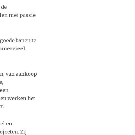
 de
len met passie
 goede banen te
mmercieel
n, van aankoop
e,
 een
amen werken het
t.
el en
jecten. Zij