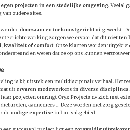
legen projecten in een stedelijke omgeving
. Veelal g
van oudere sites.
n worden
duurzaam en toekomstgericht
uitgewerkt. D
lantgerichte werking zorgen we ervoor dat dit
niet ten 
, kwaliteit of comfort
. Onze klanten worden uitgebrei
ondersteund en weten dat ze op ons kunnen vertrouwen
we
ling is bij uitstek een multidiscipinair verhaal. Het t
taat uit
ervaren medewerkers in diverse disciplines
 haar projecten omringt Oryx Projects nv zich met ext
udieburelen, aannemers … Deze worden met zorg gesele
r de
nodige expertise
in hun vakgebied.
n een succesvol project ligt een
zorgvuldig uitgekozen