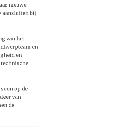
naar nieuwe
 aansluiten bij
ng van het
t ontwerpteam en
igheid en
e technische
rsoon op de
sfeer van
men de