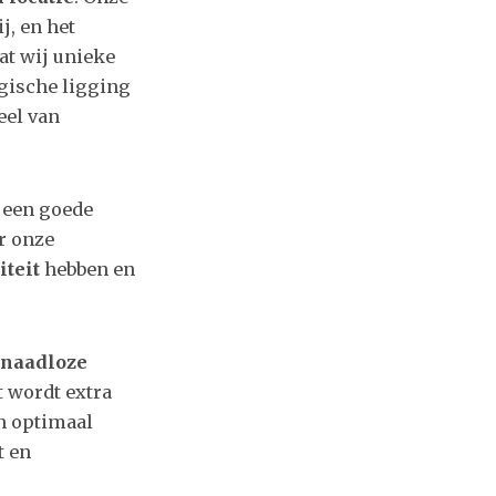
, en het
at wij unieke
gische ligging
eel van
 een goede
r onze
iteit
hebben en
naadloze
t wordt extra
en optimaal
t en