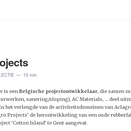
ojects
LECTIE
10 min
v is een
Belgische projectontwikkelaar
, die samen me
uurwerken, sanering/sloping), AC Materials, … deel uit
 In het verlengde van de activiteitsdomeinen van Aclagr
ro Projects’ de herontwikkeling van een oude rubberfab
oject ‘Cotton Island’ te Gent aangevat.