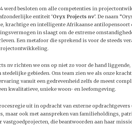
14 werd besloten om alle competenties in projectontwi
fzonderlijke entiteit ‘
Oryx Projects nv
’. De naam “Ory
e, krachtige en intelligente Afrikaanse antilopensoort 
ingsvermogen in slaagt om de extreme omstandighed
rleven. Een metafoor die sprekend is voor de steeds ver
projectontwikkeling.
ts nv richten we ons op niet zo voor de hand liggende,
n stedelijke gebieden. Ons team zien we als onze krac
ervaring vanuit een gedrevenheid zelfs de meest compl
en kwalitatieve, unieke woon- en leefomgeving.
procesregie uit in opdracht van externe opdrachtgevers
ts, maar ook met aanspreken van familieholdings, pat
or vastgoedprojecten, die beantwoorden aan haar missie