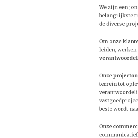
We zijn een jon
belangrijkste 
de diverse proj
Om onze klante
leiden, werken 
verantwoordel
Onze
projecto
terrein tot opl
verantwoordelij
vastgoedproject
beste wordt naa
Onze
commerci
communicatief p