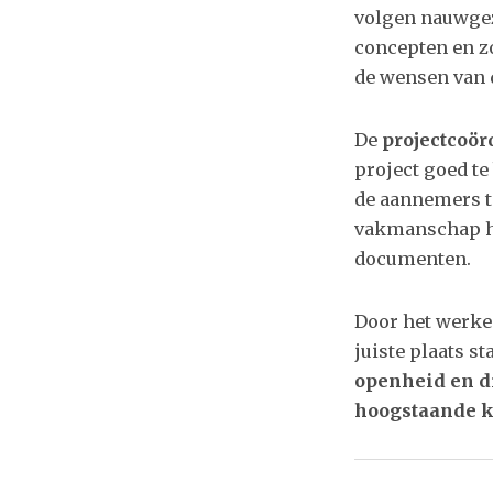
volgen nauwgez
concepten en z
de wensen van d
De
projectcoör
project goed te
de aannemers t
vakmanschap he
documenten.
Door het werke
juiste plaats s
openheid en d
hoogstaande k