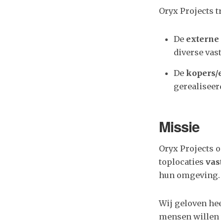
Oryx Projects t
De
externe
diverse vas
De
kopers/
gerealiseer
Missie
Oryx Projects o
toplocaties
vas
hun omgeving.
Wij geloven hee
mensen willen 