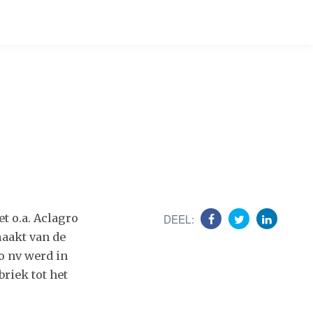
t o.a. Aclagro
DEEL:
maakt van de
o nv werd in
riek tot het