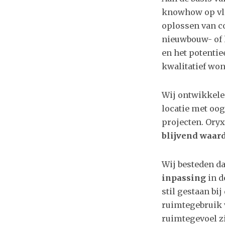
knowhow op vla
oplossen van co
nieuwbouw- of 
en het potentie
kwalitatief won
Wij ontwikkele
locatie met oo
projecten. Oryx
blijvend waar
Wij besteden d
inpassing
in d
stil gestaan bi
ruimtegebruik v
ruimtegevoel zi