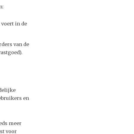
n:
 voert in de
rders van de
astgoed).
delijke
ebruikers en
eeds meer
st voor