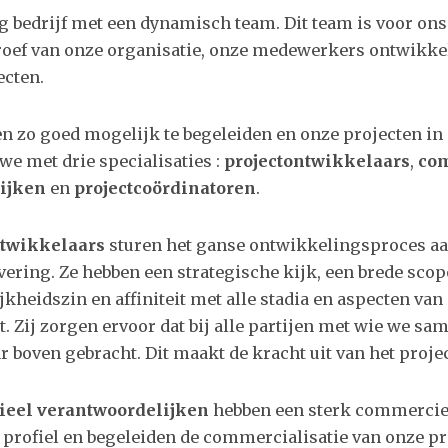
g bedrijf met een dynamisch team. Dit team is voor ons
troef van onze organisatie, onze medewerkers ontwikke
ecten.
n zo goed mogelijk te begeleiden en onze projecten in
we met drie specialisaties :
projectontwikkelaars
,
co
ijken
en
projectcoördinatoren
.
ntwikkelaars
sturen het ganse ontwikkelingsproces aa
evering. Ze hebben een strategische kijk, een brede scop
kheidszin en affiniteit met alle stadia en aspecten van
. Zij zorgen ervoor dat bij alle partijen met wie we s
r boven gebracht. Dit maakt de kracht uit van het projec
eel verantwoordelijken
hebben een sterk commercie
rofiel en begeleiden de commercialisatie van onze pro