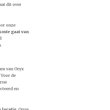
aat dit over
oor onze
koste gaat van
d
.
eam van Oryx
. Voor de
erne
cteerd en
 locatie
. Onze