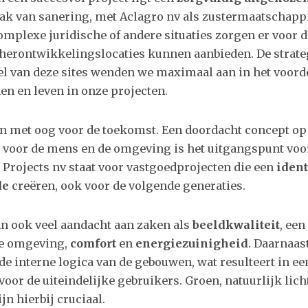
k van sanering, met Aclagro nv als zustermaatschappij
mplexe juridische of andere situaties zorgen er voor d
herontwikkelingslocaties kunnen aanbieden. De strate
el van deze sites wenden we maximaal aan in het voord
en en leven in onze projecten.
n met oog voor de toekomst. Een doordacht concept op
g voor de mens en de omgeving is het uitgangspunt voo
 Projects nv staat voor vastgoedprojecten die een
ident
de
creëren, ook voor de volgende generaties.
an ook veel aandacht aan zaken als
beeldkwaliteit
, een
e omgeving,
comfort
en
energiezuinigheid
. Daarnaas
j de interne logica van de gebouwen, wat resulteert in e
oor de uiteindelijke gebruikers. Groen, natuurlijk lich
jn hierbij cruciaal.