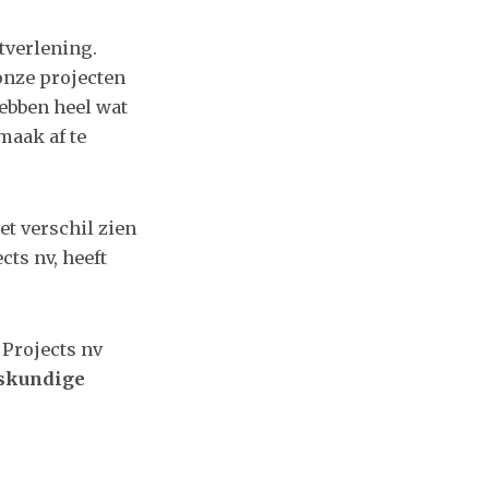
tverlening.
 onze projecten
ebben heel wat
aak af te
et verschil zien
cts nv, heeft
Projects nv
eskundige