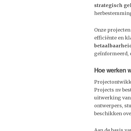
strategisch ge
herbestemming 
Onze projecte
efficiënte en k
betaalbaarheid
geïnformeerd, 
Hoe werken 
Projectontwikke
Projects nv bes
uitwerking van
ontwerpers, st
beschikken ove
Aan de basis va