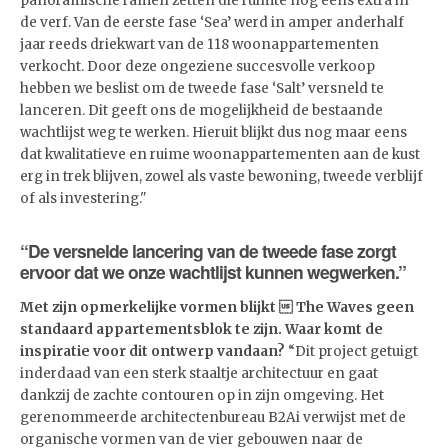
panoramische ramen zetten die ruimte nog eens extra in
de verf. Van de eerste fase ‘Sea’ werd in amper anderhalf
jaar reeds driekwart van de 118 woonappartementen
verkocht. Door deze ongeziene succesvolle verkoop
hebben we beslist om de tweede fase ‘Salt’ versneld te
lanceren. Dit geeft ons de mogelijkheid de bestaande
wachtlijst weg te werken. Hieruit blijkt dus nog maar eens
dat kwalitatieve en ruime woonappartementen aan de kust
erg in trek blijven, zowel als vaste bewoning, tweede verblijf
of als investering."
“De versnelde lancering van de tweede fase zorgt
ervoor dat we onze wachtlijst kunnen wegwerken.”
Met zijn opmerkelijke vormen blijkt  The Waves geen
standaard appartementsblok te zijn. Waar komt de
inspiratie voor dit ontwerp vandaan?
“Dit project getuigt
inderdaad van een sterk staaltje architectuur en gaat
dankzij de zachte contouren op in zijn omgeving. Het
gerenommeerde architectenbureau B2Ai verwijst met de
organische vormen van de vier gebouwen naar de